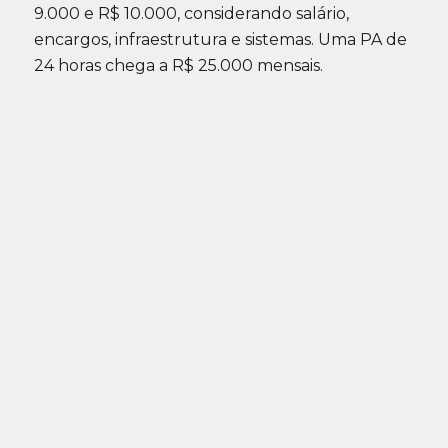
9.000 e R$ 10.000, considerando salário,
encargos, infraestrutura e sistemas. Uma PA de
24 horas chega a R$ 25.000 mensais.
Fonte: Proxis / oHub, Quanto custa montar um
call center, 2026
Quatro horas de paralisação em um time de 10
operadores gera um custo de ociosidade entre
R$ 2.000 e R$ 4.000 só naquele dia.
Multiplicado por bloqueios mensais
recorrentes, o impacto acumulado ao longo do
ano supera com folga a diferença entre planos.
Carteira não acionada
Operações de cobrança automatizada via