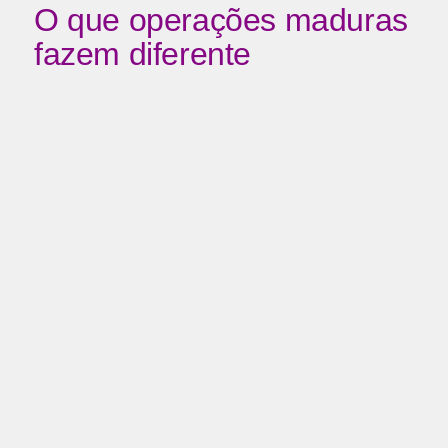
O que operações maduras
fazem diferente
Operações de cobrança que conseguem escalar de
verdade compartilham três características que as
distinguem das que vivem no modo reativo.
Infraestrutura pensada
para alto volume sem
degradação
API Oficial com governança ativa, Quality Rating
monitorado diariamente, warm-up adequado para
expansão de capacidade e contingência planejada com
números em standby. Não se trata de ter mais tecnologia.
É de ter tecnologia que não quebra quando o volume