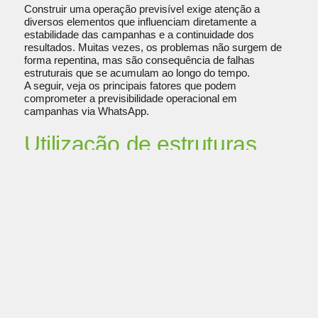
Construir uma operação previsível exige atenção a
diversos elementos que influenciam diretamente a
estabilidade das campanhas e a continuidade dos
resultados. Muitas vezes, os problemas não surgem de
forma repentina, mas são consequência de falhas
estruturais que se acumulam ao longo do tempo.
A seguir, veja os principais fatores que podem
comprometer a previsibilidade operacional em
campanhas via WhatsApp.
Utilização de estruturas
inadequadas
As operações que trabalham sem processos definidos
tendem a enfrentar mais instabilidade.
A previsibilidade começa com uma infraestrutura
preparada para suportar o crescimento.
Quando a estrutura utilizada não acompanha o volume de
demandas da operação, aumentam as chances de falhas,
lentidão, interrupções e dificuldades para gerenciar
campanhas de forma eficiente. Além disso, a ausência de
padrões operacionais dificulta a identificação de
problemas e torna a rotina mais dependente de ações