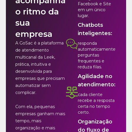
acompanha
Facebook e Site
o ritmo da
em um único
lugar.
sua
Chatbots
empresa
inteligentes:
A GoSac é a plataforma
responda
automaticamente
de atendimento
perguntas
multicanal da Leek,
frequentes e
prática, intuitiva e
reduza filas.
desenvolvida para
Agilidade no
empresas que precisam
atendimento:
automatizar sem
complicar.
cada cliente
recebe a resposta
certa no tempo
Com ela, pequenas
certo.
empresas ganham mais
tempo, mais
Organização
organização e mais
do fluxo de